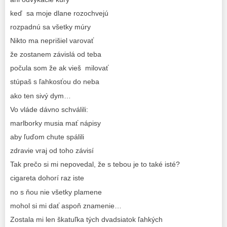
keď sa moje dlane rozochvejú
rozpadnú sa všetky múry
Nikto ma neprišiel varovať
že zostanem závislá od teba
počula som že ak vieš milovať
stúpaš s ľahkosťou do neba
ako ten sivý dym…
Vo vláde dávno schválili:
marlborky musia mať nápisy
aby ľuďom chute spálili
zdravie vraj od toho závisí
Tak prečo si mi nepovedal, že s tebou je to také isté?
cigareta dohorí raz iste
no s ňou nie všetky plamene
mohol si mi dať aspoň znamenie…
Zostala mi len škatuľka tých dvadsiatok ľahkých