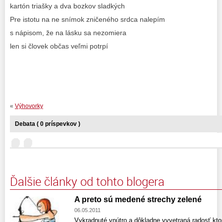
kartón triašky a dva bozkov sladkých
Pre istotu na ne snímok zničeného srdca nalepím
s nápisom, že na lásku sa nezomiera
len si človek občas veľmi potrpí
«
Výhovorky
Debata ( 0 príspevkov )
Ďalšie články od tohto blogera
A preto sú medené strechy zelené
06.05.2011
Vykradnuté vnútro a dôkladne vyvetraná radosť kt