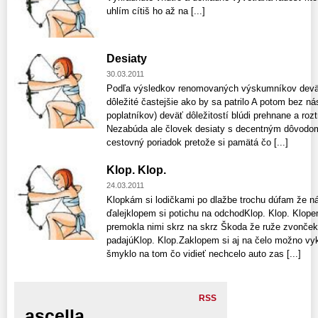
uhlím cítiš ho až na [...]
Desiaty
30.03.2011
Podľa výsledkov renomovaných výskumníkov deväť 
dôležité častejšie ako by sa patrilo A potom bez 
poplatníkov) deväť dôležitostí blúdi prehnane a rozt
Nezabúda ale človek desiaty s decentným dôvodo
cestovný poriadok pretože si pamätá čo [...]
Klop. Klop.
24.03.2011
Klopkám si lodičkami po dlažbe trochu dúfam že 
ďalejklopem si potichu na odchodKlop. Klop. Klope
premokla nimi skrz na skrz Škoda že ruže zvonče
padajúKlop. Klop.Zaklopem si aj na čelo možno vy
šmyklo na tom čo vidieť nechcelo auto zas [...]
RSS
ascella