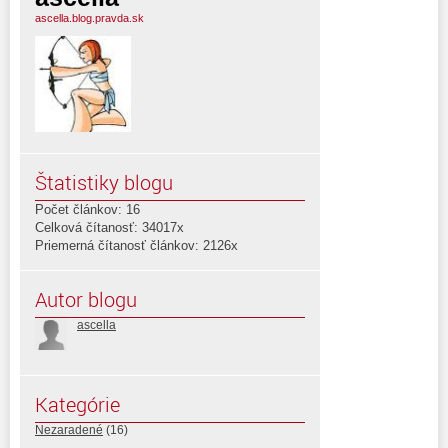
ascella.blog.pravda.sk
Štatistiky blogu
Počet článkov: 16
Celková čítanosť: 34017x
Priemerná čítanosť článkov: 2126x
Autor blogu
ascella
Kategórie
Nezaradené
(16)