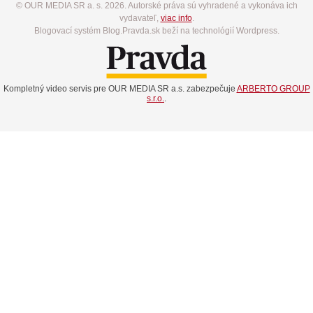
© OUR MEDIA SR a. s. 2026. Autorské práva sú vyhradené a vykonáva ich
vydavateľ,
viac info
.
Blogovací systém Blog.Pravda.sk beží na technológií Wordpress.
Kompletný video servis pre OUR MEDIA SR a.s. zabezpečuje
ARBERTO GROUP
s.r.o.
.